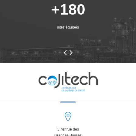
+180
sites équipés
5, ter rue des
Grandes Bosses